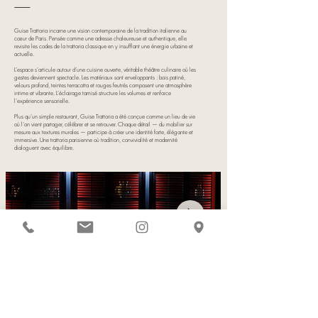
⸻
Guise Trattoria incarne une vision contemporaine de la tradition italienne au
cœur de Paris. Pensée comme une adresse chaleureuse et authentique, elle
revisite les codes de la trattoria classique en y insufflant une énergie urbaine et
actuelle.
L’espace s’articule autour d’une cuisine ouverte, véritable théâtre culinaire où les
gestes deviennent spectacle. Les matériaux sont enveloppants : bois patiné,
velours profond, teintes terracotta et rouges feutrés composent une atmosphère
intime et vibrante. L’éclairage tamisé structure les volumes et renforce
l’expérience sensorielle.
Plus qu’un simple restaurant, Guise Trattoria a été conçue comme un lieu de vie
où l’on vient partager, célébrer et se retrouver. Chaque détail — du mobilier sur
mesure aux textures murales — participe à créer une identité forte, élégante et
immersive. Une trattoria parisienne où tradition, convivialité et modernité
dialoguent avec équilibre.