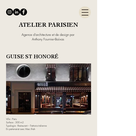
ATELIER PARISIEN
Agence d'architecture et de design par
Anthony Fournier-Baïxas
GUISE ST HONORÉ
Ville : Paris
Surface : 300 m2
Typologie : Restaurant – Trattoria italienne
En partenariat avec Marc Ifrah