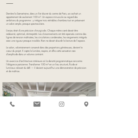
⸻
Derrière la Samaritaine, dans un îlot discret du centre de Paris, se cachait un
appartement de seulement 100 m². Un espace minuscule au regard des
ambitions du programme : y intégrer trois véritables chambres tout en préservant
un salon ample, presque spectaculaire.
L’enjeu était d’une précision chirurgicale. Chaque mètre carré devait être
redessiné, optimisé, réinterprété. Les cloisonnements ont été repensés comme des
lignes de tension maîtrisées, les circulations condensées, les rangements intégrés
avec une rigueur presque invisible. Rien ne devait alourdir la lecture de l’espace.
Le salon, volontairement conservé dans des proportions généreuses, devient le
cœur du projet. Il capte la lumière, respire, et offre cette sensation rare
d’amplitude dans un volume contraint.
Un exercice d’architecture intérieure où la densité programmatique rencontre
l’élégance parisienne. Transformer 100 m² en un lieu structuré, fluide et
lumineux relevait du défi — il devient aujourd’hui une démonstration de précision
et de maîtrise.