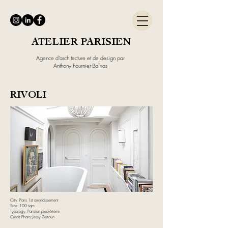
ATELIER PARISIEN
Agence d'architecture et de design par
Anthony Fournier-Baïxas
RIVOLI
City: Paris 1st arrondissement
Size: 100 sqm
Typology: Parisian pied-à-terre
Credit Photo: Jessy Zeitoun